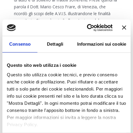
parola il Dott. Mario Cesco Frare, di Venezia, che
ricordò gli scopi delle A.V.I.S. illustrandone le finalità
umanitarie. Si passò quindi alla votazione del nuovo
Consiglio che risultò così composto:
Dott. Salvatore Polizzi – Presidente
Consenso
Dettagli
Informazioni sui cookie
Dott. Bruno Tessarolo – Vice Presidente
d. Ferruccio Pietrobon – Segretario
Consiglieri: Giovanni Ceccato, Morandino
Questo sito web utilizza i cookie
Ceccato, Giuseppe Franceschini, Angelo
Possiedi, Vico Riccitiello.
Questo sito utilizza cookie tecnici, e previo consenso
Arturo Carraro – Cassiere.
anche cookie di profilazione. Puoi rifiutare o accettare
tutti o solo parte dei cookie selezionandoli. Per maggiori
I primi iscritti furono n. 140, la maggior parte residenti
info sui cookie presenti nel sito e la loro durata clicca su
nel Comune di Asolo e nei Comuni limitrofi di Fonte, S.
"Mostra Dettagli". In ogni momento potrai modificare il tuo
Zenone, Altivole, Maser e Castelcucco. Al giorno d’oggi
consenso tramite l'apposito bottone in fondo a sinistra.
si contano invece più di 500 donatori solo nel comune
Per maggior informazioni si invita a leggere la nostra
di Asolo. In principio le trasfusioni venivano fatte
Privacy Policy.
direttamente da donatore a ricevente e la