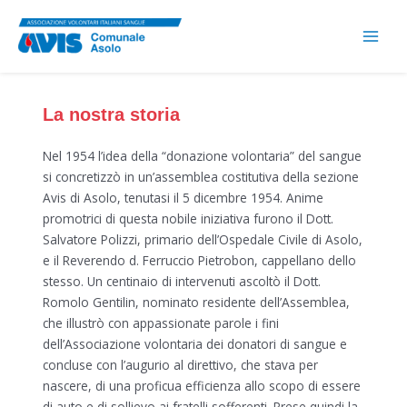
Skip
to
MAI
content
MEN
La nostra storia
Nel 1954 l’idea della “donazione volontaria” del sangue
si concretizzò in un’assemblea costitutiva della sezione
Avis di Asolo, tenutasi il 5 dicembre 1954. Anime
promotrici di questa nobile iniziativa furono il Dott.
Salvatore Polizzi, primario dell’Ospedale Civile di Asolo,
e il Reverendo d. Ferruccio Pietrobon, cappellano dello
stesso. Un centinaio di intervenuti ascoltò il Dott.
Romolo Gentilin, nominato residente dell’Assemblea,
che illustrò con appassionate parole i fini
dell’Associazione volontaria dei donatori di sangue e
concluse con l’augurio al direttivo, che stava per
nascere, di una proficua efficienza allo scopo di essere
di auto e di sollievo ai fratelli sofferenti. Prese quindi la