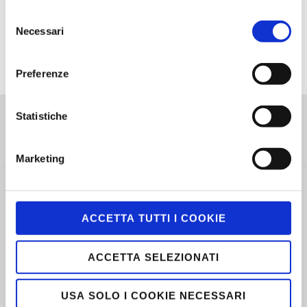
convocazione degli avisini si effettuava a mezzo
Selezione
telefono a qualsiasi ora del giorno o della notte, e, in
Necessari
del
mancanza di telefono, partiva l’ambulanza guidata dal
consenso
solerte e sempre efficiente Agostino Zanon,
familiarmente chiamato da tutti “Giustin”.
Preferenze
Statistiche
Marketing
ACCETTA TUTTI I COOKIE
ACCETTA SELEZIONATI
USA SOLO I COOKIE NECESSARI